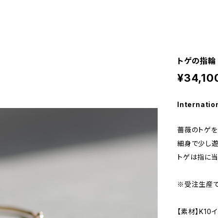
トゲの指輪
¥34,10
Internatio
薔薇のトゲを
細身で少し遊
トゲは指に当
※受注生産で
【素材】K1